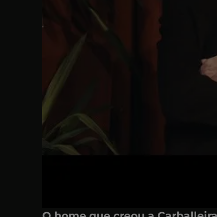
O home que creou a Carballeir