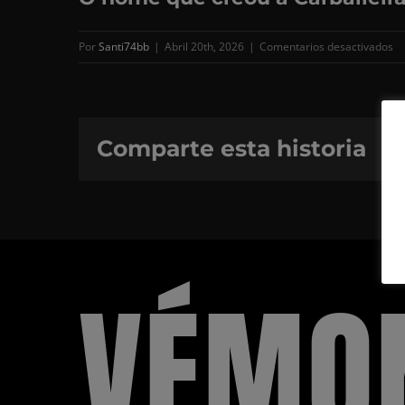
en
Por
Santi74bb
|
Abril 20th, 2026
|
Comentarios desactivados
O
h
qu
cr
Comparte esta historia
a
Ca
VÉMO