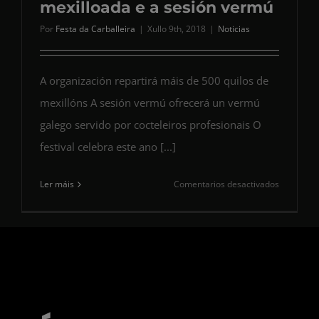
mexilloada e a sesión vermú
Por
Festa da Carballeira
|
Xullo 9th, 2018
|
Noticias
A organización repartirá máis de 500 quilos de
mexillóns A sesión vermú ofrecerá un vermú
galego servido por cocteleiros profesionais O
festival celebra este ano [...]
en
Ler máis
Comentarios desactivados
A Carballe
celebrará
a
súa
35
edición
coa