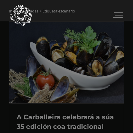
Saltar
Inicio
Entradas
Etiqueta:
escenario
al
contenido
A Carballeira celebrará a súa
35 edición coa tradicional