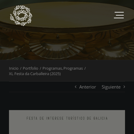
Saltar
al
contenido
Inicio
Portfolio
Programas
Programas
XL Festa da Carballeira (2025)
Anterior
Siguiente
View
Larger
Image