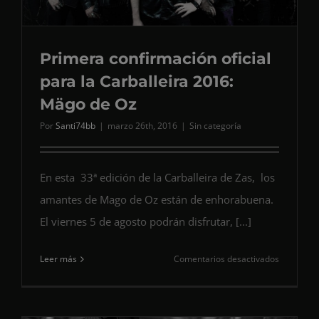
Primera confirmación oficial
para la Carballeira 2016:
Mägo de Oz
Por
Santi74bb
|
marzo 26th, 2016
|
Sin categoría
En esta 33ª edición de la Carballeira de Zas, los
amantes de Mago de Oz están de enhorabuena.
El viernes 5 de agosto podrán disfrutar, [...]
en
Leer más
Comentarios desactivados
Primera
confirmac
oficial