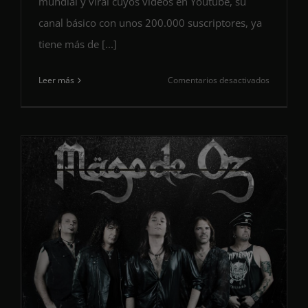
mundial y viral cuyos vídeos en Youtube, su
canal básico con unos 200.000 suscriptores, ya
tiene más de [...]
en
Leer más
Comentarios desactivados
Confirma
la
presencia
de
la
banda
finlandes
Steve
‘N’
Seagulls.