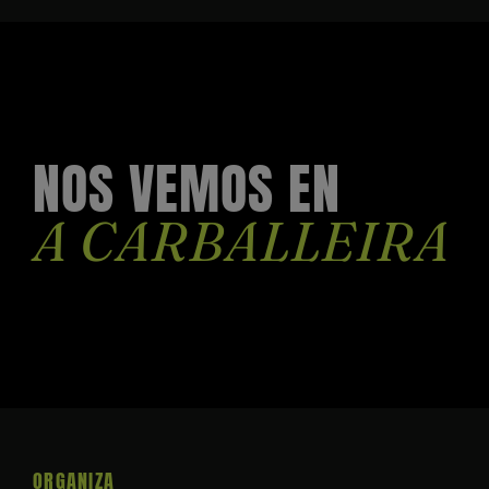
y
promoció
de
la
Festa
da
NOS VEMOS EN
Carballeir
A CARBALLEIRA
ORGANIZA