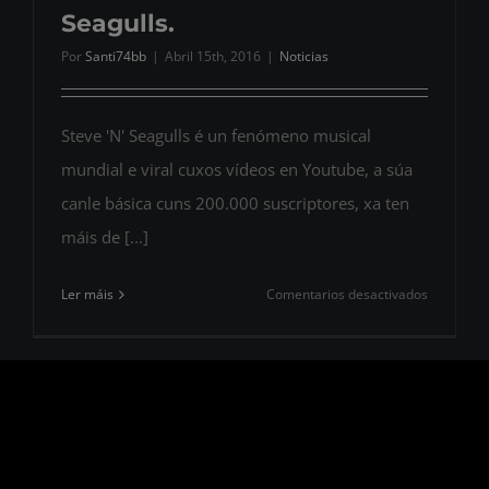
Seagulls.
Por
Santi74bb
|
Abril 15th, 2016
|
Noticias
Steve 'N' Seagulls é un fenómeno musical
mundial e viral cuxos vídeos en Youtube, a súa
canle básica cuns 200.000 suscriptores, xa ten
máis de [...]
en
Ler máis
Comentarios desactivados
Confirma
a
presenza
da
banda
finlandes
Steve