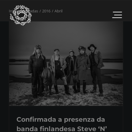
Saltar
Inicio
Entradas
2016
Abril
al
contenido
Confirmada a presenza da
banda finlandesa Steve ‘N’