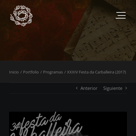
Saltar
al
contenido
Inicio
Portfolio
Programas
XXXIV Festa da Carballeira (2017)
Anterior
Siguiente
View
Larger
Image