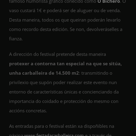
famoso humorista gráfico coñecido como
O Bichero
. O
vaso custará 1€ e poderá ser de aluguer ou de venda.
Desta maneira, todos os que queiran poderán levarlo
como recordo desta edición. Se non, devolveráselles a
fianza.
A dirección do festival pretende desta maneira
protexer a contorna tan especial na que se sitúa,
unha carballeira de 14.500 m2
: transmitindo o
privilexio que supón poder realizar este evento nun
entorno de características únicas e concienciando da
importancia do coidado e protección do mesmo con
accións concretas.
As entradas para o festival están xa dispoñibles na
páxina
www.festadacarballeira.com
e a través de