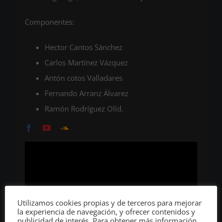
Componentes:
Hector Cantos Sánchez
Carlos Martínez Vázquez
Antón cotos Valladares
Fernando Arranz Álvarez
Ramón Rodríguez Olíd.
Utilizamos cookies propias y de terceros para mejorar
la experiencia de navegación, y ofrecer contenidos y
publicidad de interés. Para obtener más información,